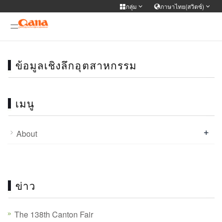
กลุ่ม
ภาษาไทย(สวิตซ์)
-->
เว็บไซต์กลุ่ม
เปลี่ยนภาษา
WIFI APP Smart home
ข้อมูลเชิงลึกอุตสาหกรรม
简体中文
English
Français
Deutsch
русский
한국어
Portuguese
日本語
เมนู
ภาษาไทย
Türkiye
Español
Tiếng Việt
+
About
عربى
فارسی
ข่าว
The 138th Canton Fair