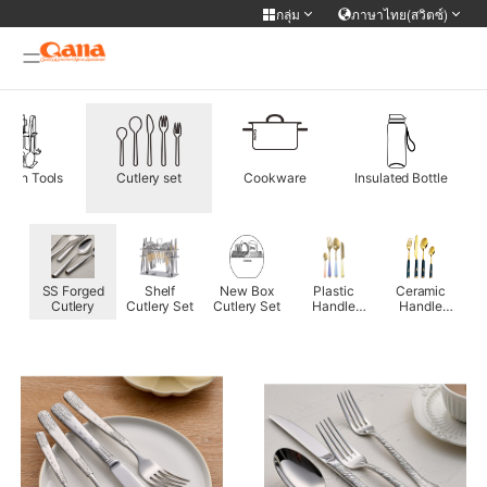
กลุ่ม
ภาษาไทย(สวิตซ์)
เว็บไซต์กลุ่ม
เปลี่ยนภาษา
WIFI APP Smart home
简体中文
English
Français
Deutsch
tchen Tools
Cutlery set
Cookware
Insulated Bottle
русский
한국어
Portuguese
日本語
ภาษาไทย
Türkiye
Español
Tiếng Việt
nk
SS Forged
Shelf
New Box
Plastic
Ceramic
عربى
فارسی
0mm
Cutlery
Cutlery Set
Cutlery Set
Handle
Handle
ry
Cutlery Set
Cutlery Set